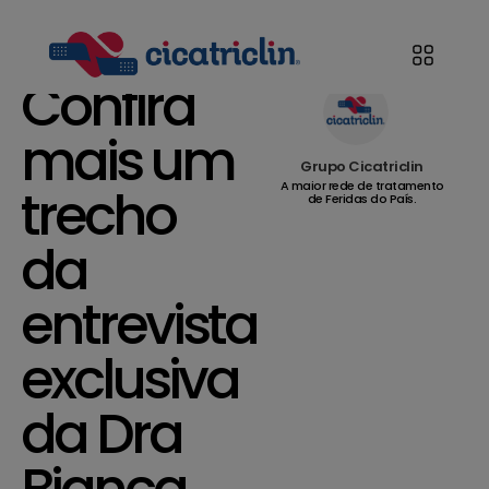
Confira
mais um
Grupo Cicatriclin
A maior rede de tratamento
trecho
de Feridas do País.
da
entrevista
exclusiva
da Dra
Bianca