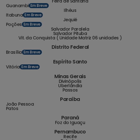
Feira de Santana
Guanambi
Em Breve
Ilhéus
Itabuna
Em Breve
Jequié
Poções
Em Breve
Salvador Paralela
Salvador Pituba
Vit. da Conquista ( Unidade Matriz 06 unidades )
Distrito Federal
Brasília
Em Breve
Espírito Santo
Vitória
Em Breve
Minas Gerais
Divinópolis
Uberlândia
Passos
Paraíba
João Pessoa
Patos
Paraná
Foz do Iguaçu
Pernambuco
Recife