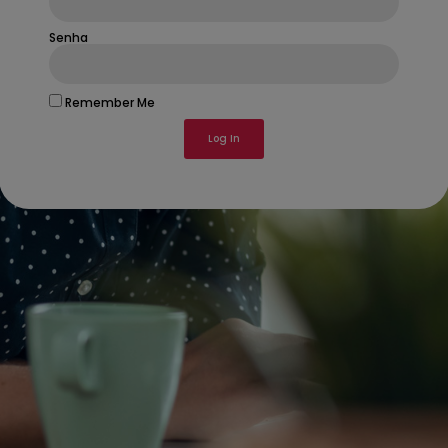
Senha
Remember Me
Log In